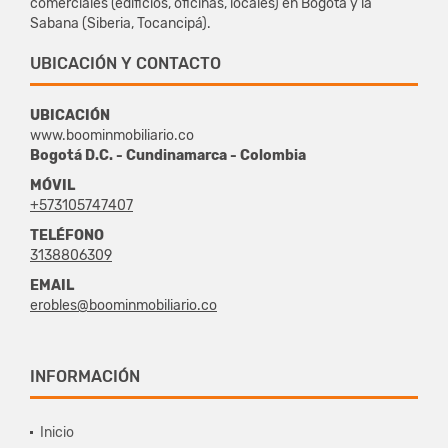
comerciales (edificios, oficinas, locales) en Bogotá y la
Sabana (Siberia, Tocancipá).
UBICACIÓN Y CONTACTO
UBICACIÓN
www.boominmobiliario.co
Bogotá D.C. - Cundinamarca - Colombia
MÓVIL
+573105747407
TELÉFONO
3138806309
EMAIL
erobles@boominmobiliario.co
INFORMACIÓN
Inicio