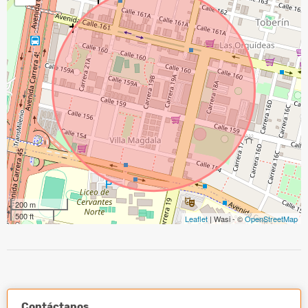
200 m
500 ft
Leaflet
| Wasi - ©
OpenStreetMap
Contáctanos