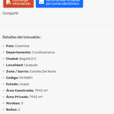
Descargar
Recomendar inmueble
información
por correo electrónico
Compartir
Detalles del inmueble :
País:
Colombia
Departamento:
Cundinamarca
Ciudad:
Bogotá D.C.
Localidad:
Usaquén
Zona / barrio:
Estrella Del Norte
Código:
9610801
Estado:
Usado
Área Construida:
79.92 m²
Área Privada:
79.92 m²
Alcobas:
3
Baños:
2