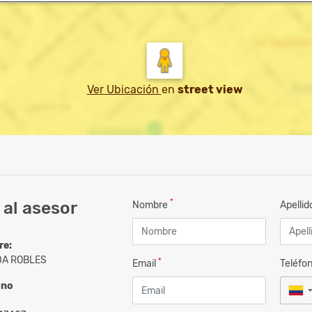
Ver Ubicación
en
street view
*
al asesor
Nombre
Apelli
re:
A ROBLES
*
Email
Teléfo
ono