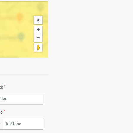
*
dos
*
no
▼