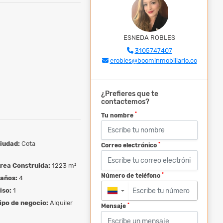
ESNEDA ROBLES
3105747407
erobles@boominmobiliario.co
¿Prefieres que te
contactemos?
*
Tu nombre
iudad:
Cota
*
Correo electrónico
rea Construida:
1223 m²
*
Número de teléfono
años:
4
iso:
1
▼
ipo de negocio:
Alquiler
*
Mensaje