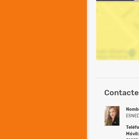
Contacte 
Nomb
ESNED
Teléf
Móvil: