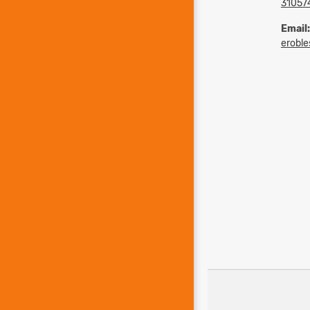
31057
Email:
eroble