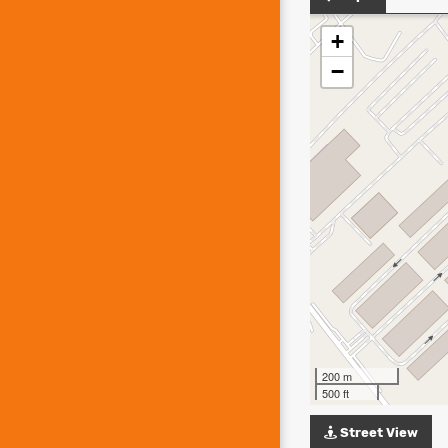
+
−
200 m
500 ft
Street View