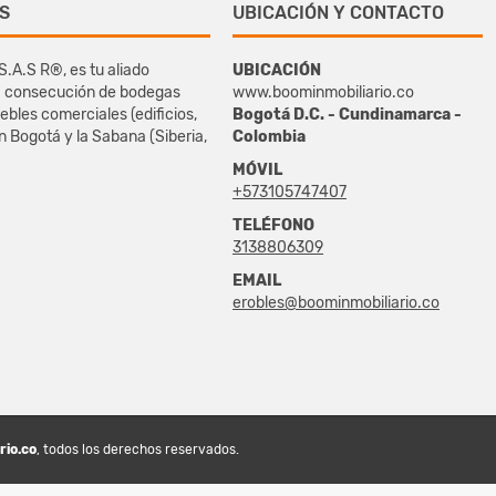
S
UBICACIÓN Y CONTACTO
S.A.S R®, es tu aliado
UBICACIÓN
la consecución de bodegas
www.boominmobiliario.co
ebles comerciales (edificios,
Bogotá D.C. - Cundinamarca -
en Bogotá y la Sabana (Siberia,
Colombia
MÓVIL
+573105747407
TELÉFONO
3138806309
EMAIL
erobles@boominmobiliario.co
rio.co
, todos los derechos reservados.