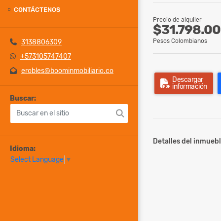
CONTÁCTENOS
Precio de alquiler
$31.798.0
Pesos Colombianos
3138806309
+573105747407
erobles@boominmobiliario.co
Descargar
información
Buscar:
Detalles del inmuebl
Idioma:
Select Language
▼