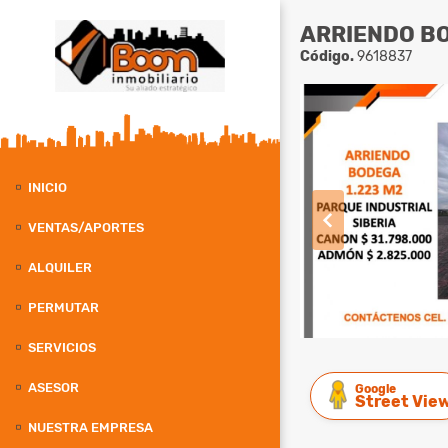
ARRIENDO BO
Código.
9618837
INICIO
VENTAS/APORTES
ALQUILER
PERMUTAR
SERVICIOS
ASESOR
Google
Street Vie
NUESTRA EMPRESA