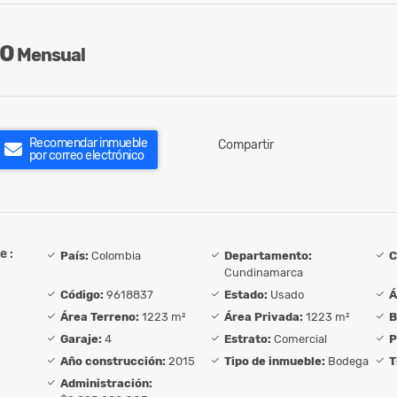
00
Mensual
Recomendar inmueble
Compartir
por correo electrónico
e :
País:
Colombia
Departamento:
C
Cundinamarca
Código:
9618837
Estado:
Usado
Á
Área Terreno:
1223 m²
Área Privada:
1223 m²
B
Garaje:
4
Estrato:
Comercial
P
Año construcción:
2015
Tipo de inmueble:
Bodega
T
Administración: