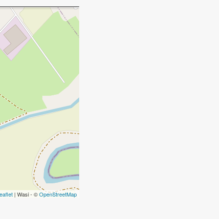
eaflet
| Wasi - ©
OpenStreetMap