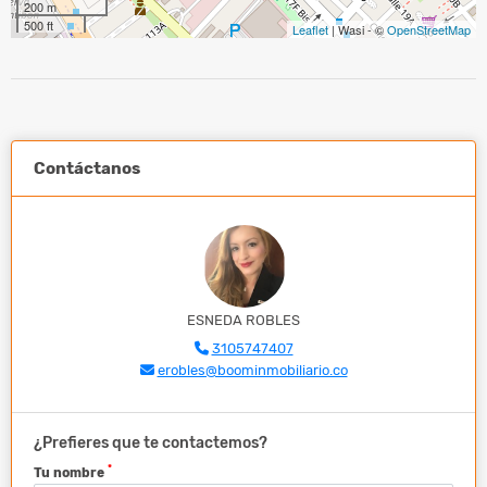
200 m
500 ft
Leaflet
| Wasi - ©
OpenStreetMap
Contáctanos
ESNEDA ROBLES
3105747407
erobles@boominmobiliario.co
¿Prefieres que te contactemos?
*
Tu nombre