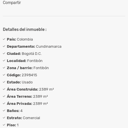
Compartir
Detalles del inmueble :
País:
Colombia
Departamento:
Cundinamarca
Ciudad:
Bogotá D.C.
Localidad:
Fontibón
Zona / barrio:
Fontibón
Código:
2398415
Estado:
Usado
Área Construida:
2389 m²
Área Terreno:
2389 m²
Área Privada:
2389 m²
Baños:
4
Estrato:
Comercial
Piso:
1