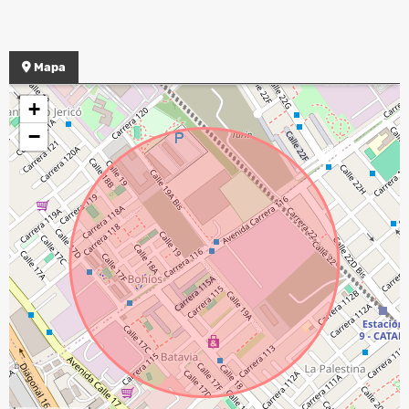
Mapa
+
−