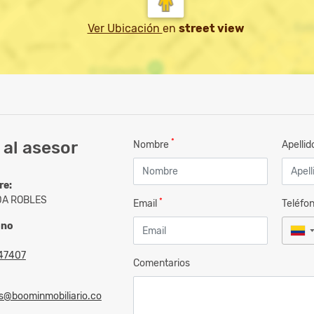
Ver Ubicación
en
street view
*
al asesor
Nombre
Apelli
re:
A ROBLES
*
Email
Teléfo
ono
47407
Comentarios
s@boominmobiliario.co