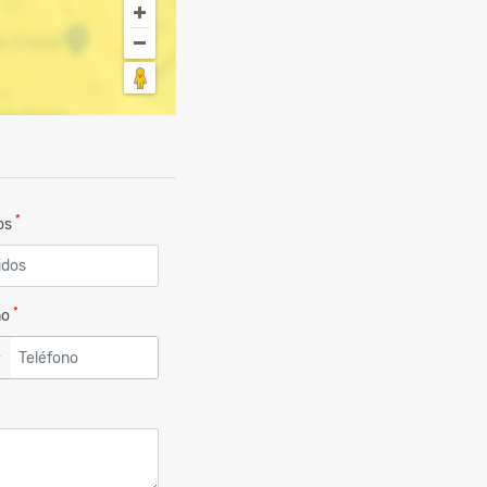
*
dos
*
no
▼