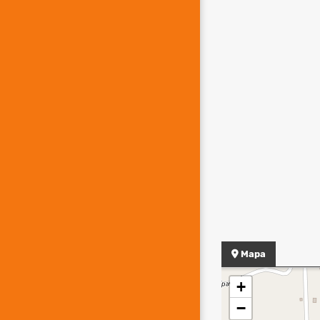
Mapa
+
−