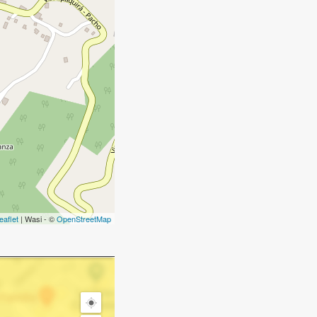
eaflet
| Wasi - ©
OpenStreetMap