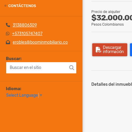
CONTÁCTENOS
Precio de alquiler
$32.000.0
Pesos Colombianos
3138806309
+573105747407
erobles@boominmobiliario.co
Descargar
información
Buscar:
Detalles del inmuebl
Idioma:
Select Language
▼