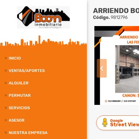
ARRIENDO BO
Código.
9812796
INICIO
VENTAS/APORTES
ALQUILER
PERMUTAR
SERVICIOS
ASESOR
Google
Street Vie
NUESTRA EMPRESA