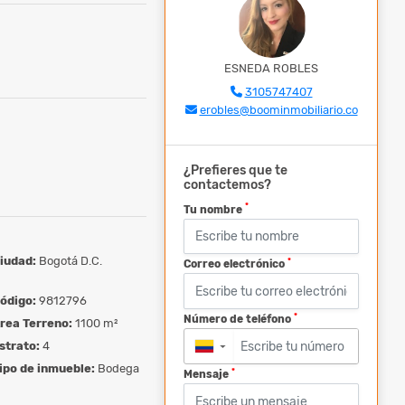
ESNEDA ROBLES
3105747407
erobles@boominmobiliario.co
¿Prefieres que te
contactemos?
*
Tu nombre
iudad:
Bogotá D.C.
*
Correo electrónico
ódigo:
9812796
*
Número de teléfono
rea Terreno:
1100 m²
strato:
4
▼
ipo de inmueble:
Bodega
*
Mensaje