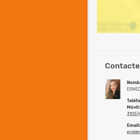
Contacte 
Nomb
ESNED
Teléf
Móvil:
31057
Email:
eroble