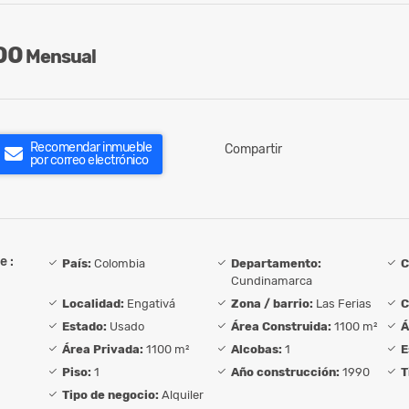
00
Mensual
Recomendar inmueble
Compartir
por correo electrónico
e :
País:
Colombia
Departamento:
C
Cundinamarca
Localidad:
Engativá
Zona / barrio:
Las Ferias
C
Estado:
Usado
Área Construida:
1100 m²
Á
Área Privada:
1100 m²
Alcobas:
1
E
Piso:
1
Año construcción:
1990
T
Tipo de negocio:
Alquiler