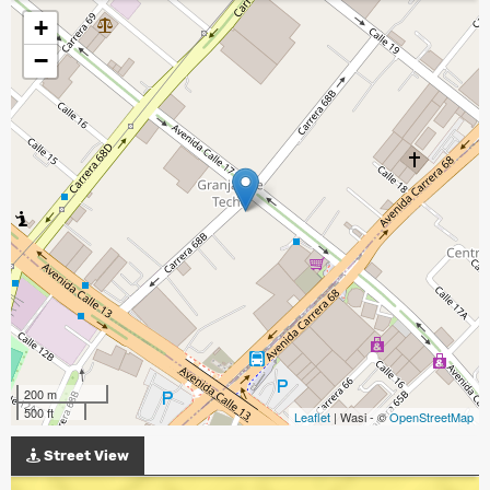
+
−
200 m
500 ft
Leaflet
| Wasi - ©
OpenStreetMap
Street View