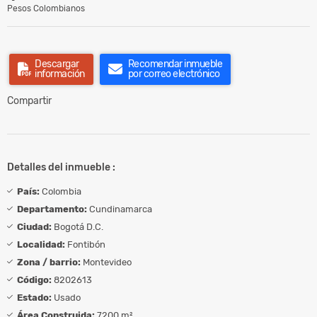
Pesos Colombianos
Descargar
Recomendar inmueble
información
por correo electrónico
Compartir
Detalles del inmueble :
País:
Colombia
Departamento:
Cundinamarca
Ciudad:
Bogotá D.C.
Localidad:
Fontibón
Zona / barrio:
Montevideo
Código:
8202613
Estado:
Usado
Área Construida:
7200 m²