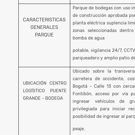
Parque de bodegas con uso indu
de construcción aprobada por
CARACTERISTICAS
planta eléctrica suplencia li
GENERALES
zonas seleccionadas dentr
PARQUE
bomba de agua
potable, vigilancia 24/7, CCT
parqueadero y amplio patio d
Ubicado sobre la transver
carretera de occidente, co
UBICACIÓN CENTRO
Bogotá – Calle 13 con cercan
LOGÍSTICO PUENTE
Fontibón, acceso por vía pa
GRANDE - BODEGA
ingresar vehículos de g
privilegiada para iniciar re
posibilidad de ingresar al par
peaje.