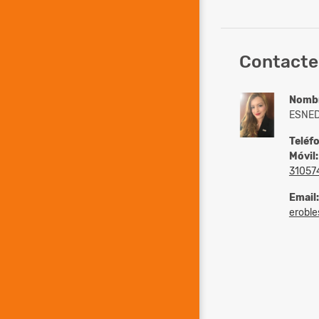
Contacte 
Nomb
ESNED
Teléf
Móvil:
31057
Email:
eroble