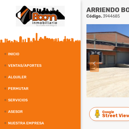
ARRIENDO B
Código.
3944685
INICIO
VENTAS/APORTES
ALQUILER
PERMUTAR
SERVICIOS
ASESOR
Google
Street Vie
NUESTRA EMPRESA