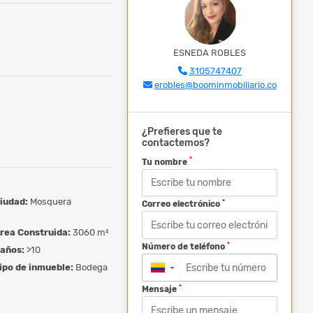
ESNEDA ROBLES
3105747407
erobles@boominmobiliario.co
¿Prefieres que te
contactemos?
*
Tu nombre
iudad:
Mosquera
*
Correo electrónico
rea Construida:
3060 m²
*
Número de teléfono
años:
>10
ipo de inmueble:
Bodega
▼
*
Mensaje