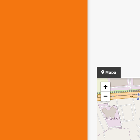
Mapa
+
−