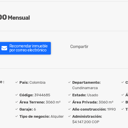
00
Mensual
Recomendar inmueble
Compartir
por correo electrónico
e :
País:
Colombia
Departamento:
C
Cundinamarca
Código:
3944685
Estado:
Usado
Á
Área Terreno:
3060 m²
Área Privada:
3060 m²
B
Garaje:
6
Año construcción:
1990
T
Tipo de negocio:
Alquiler
Administración:
$4.147.200 COP