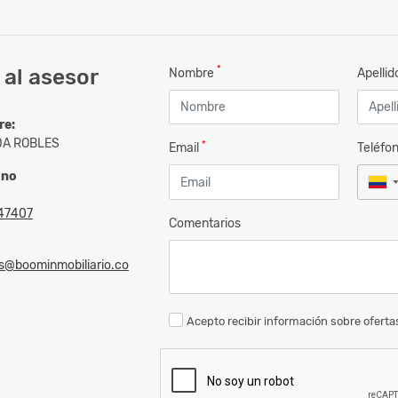
*
al asesor
Nombre
Apelli
re:
A ROBLES
*
Email
Teléfo
ono
47407
Comentarios
s@boominmobiliario.co
Acepto recibir información sobre ofertas