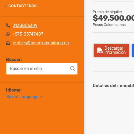
CONTÁCTENOS
Precio de alquiler
$49.500.0
Pesos Colombianos
3138806309
+573105747407
erobles@boominmobiliario.co
Descargar
información
Buscar:
Detalles del inmuebl
Idioma:
Select Language
▼