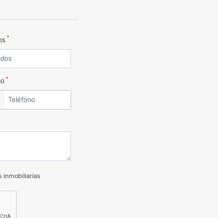
*
dos
*
no
▼
 inmobiliarias