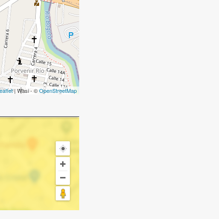
eaflet
| Wasi - ©
OpenStreetMap