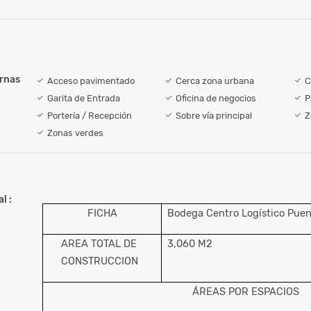
ernas
Acceso pavimentado
Cerca zona urbana
C
Garita de Entrada
Oficina de negocios
P
Portería / Recepción
Sobre vía principal
Z
Zonas verdes
l :
FICHA
Bodega Centro Logístico Pue
AREA TOTAL DE
3,060 M2
CONSTRUCCION
ÁREAS POR ESPACIOS