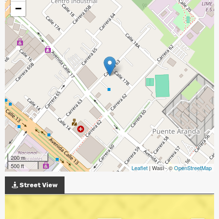
−
200 m
500 ft
Leaflet
| Wasi - ©
OpenStreetMap
Street View