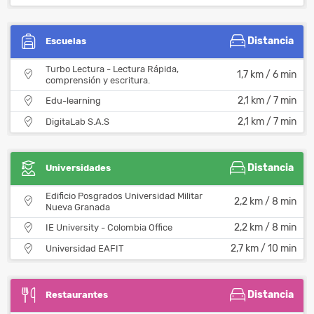
Distancia
Escuelas
Turbo Lectura - Lectura Rápida,
1,7 km / 6 min
comprensión y escritura.
2,1 km / 7 min
Edu-learning
2,1 km / 7 min
DigitaLab S.A.S
Distancia
Universidades
Edificio Posgrados Universidad Militar
2,2 km / 8 min
Nueva Granada
2,2 km / 8 min
IE University - Colombia Office
2,7 km / 10 min
Universidad EAFIT
Distancia
Restaurantes