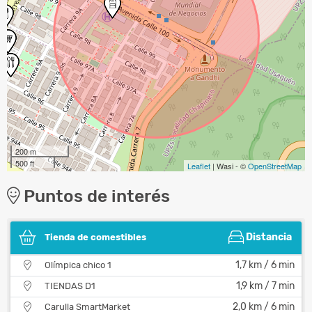
200 m
500 ft
Leaflet
| Wasi - ©
OpenStreetMap
Puntos de interés
Distancia
Tienda de comestibles
1,7 km / 6 min
Olímpica chico 1
1,9 km / 7 min
TIENDAS D1
2,0 km / 6 min
Carulla SmartMarket